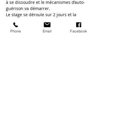
à se dissoudre et le mécanismes d’auto-
guérison va démarrer.
Le stage se déroule sur 2 jours et la 
seconde journée est réservée à la 
pratique. C'est vous le praticien reiki !
Phone
Email
Facebook
Partager cet
événement
Catherine Lebret