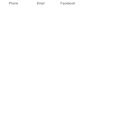
Phone
Email
Facebook
Partager cet
événement
Catherine Lebret
12 La Blaire
85140 Saint Martin des Noyers
Rejoignez-moi sur les réseaux
sociaux