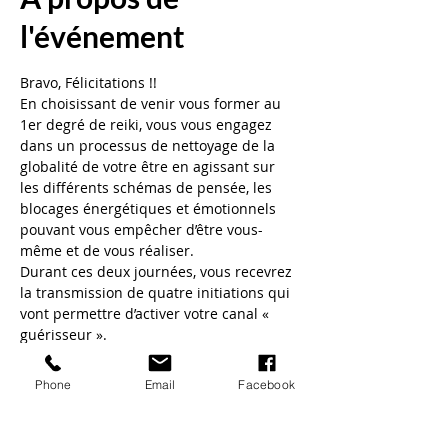
l'événement
Bravo, Félicitations !!
En choisissant de venir vous former au 
1er degré de reiki, vous vous engagez 
dans un processus de nettoyage de la 
globalité de votre être en agissant sur 
les différents schémas de pensée, les 
blocages énergétiques et émotionnels 
pouvant vous empêcher d’être vous-
même et de vous réaliser.
Durant ces deux journées, vous recevrez 
la transmission de quatre initiations qui 
vont permettre d’activer votre canal « 
guérisseur ».
Votre taux vibratoire va s’élever 
fortement, les blocages vont commencer 
Phone
Email
Facebook
à se dissoudre et le mécanismes d’auto-
guérison va démarrer.
Le stage se déroule sur 2 jours et la 