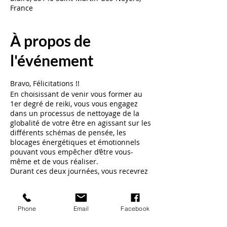
France
À propos de
l'événement
Bravo, Félicitations !!
En choisissant de venir vous former au
1er degré de reiki, vous vous engagez
dans un processus de nettoyage de la
globalité de votre être en agissant sur les
différents schémas de pensée, les
blocages énergétiques et émotionnels
pouvant vous empêcher d’être vous-
même et de vous réaliser.
Durant ces deux journées, vous recevrez
la transmission de quatre initiations qui
vont permettre d’activer votre canal «
guérisseur ».
Phone
Email
Facebook
Votre taux vibratoire va s’élever
fortement, les blocages vont commencer