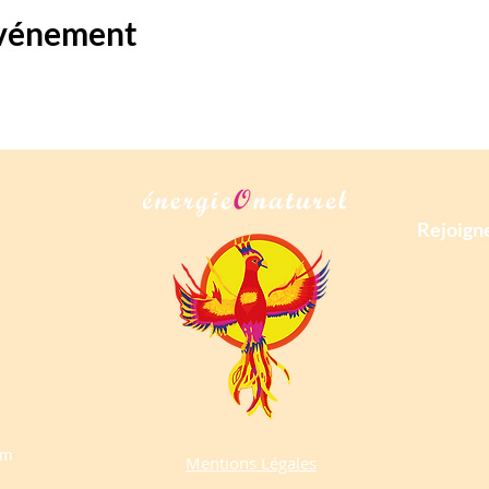
événement
Rejoigne
om
Mentions Légales