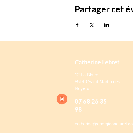
Partager cet 
Catherine Lebret
12 La Blaire
85140 Saint Martin des
Noyers
07 68 26 35
98
catherine@energieonaturel.c