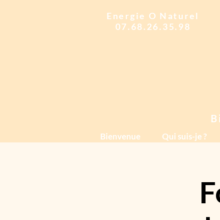
Energie O Naturel
07.68.26.35.98
B
Bienvenue
Qui suis-je ?
F