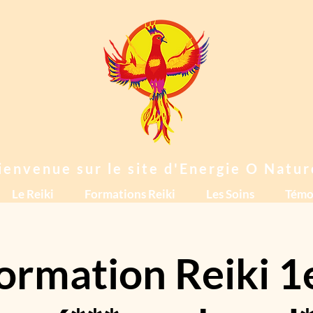
ienvenue sur le site d'Energie O Natur
Le Reiki
Formations Reiki
Les Soins
Témo
ormation Reiki 1