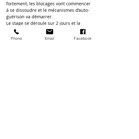
fortement, les blocages vont commencer 
à se dissoudre et le mécanismes d’auto-
guérison va démarrer.
Le stage se déroule sur 2 jours et la 
seconde journée est réservée à la 
pratique. C'est vous le praticien reiki !
Phone
Email
Facebook
Partager cet
événement
Catherine Lebret