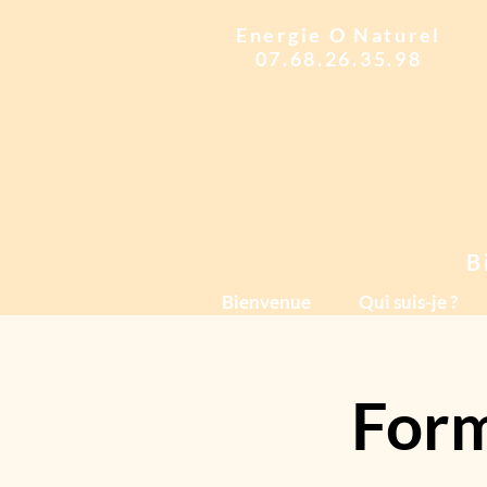
Energie O Naturel
07.68.26.35.98
B
Bienvenue
Qui suis-je ?
Form