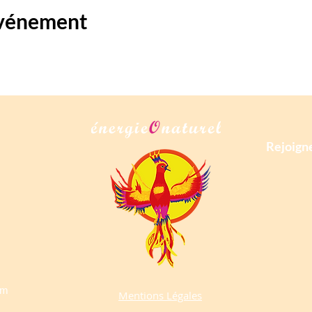
événement
Rejoigne
om
Mentions Légales