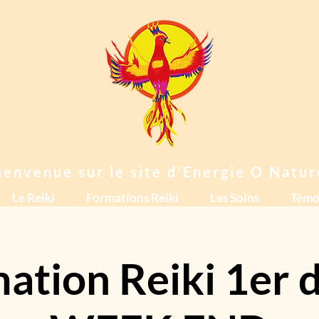
ienvenue sur le site d'Energie O Natur
Le Reiki
Formations Reiki
Les Soins
Témo
ation Reiki 1er 