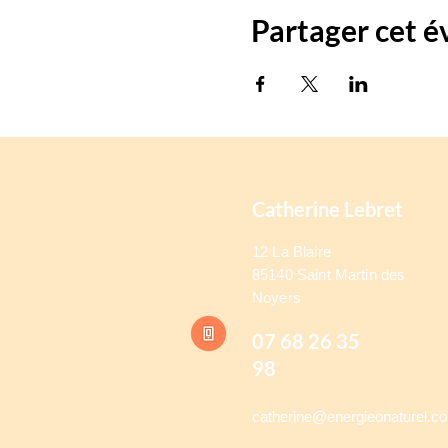
Partager cet 
Catherine Lebret
12 La Blaire
85140 Saint Martin des
Noyers
07 68 26 35
98
catherine@energieonaturel.c