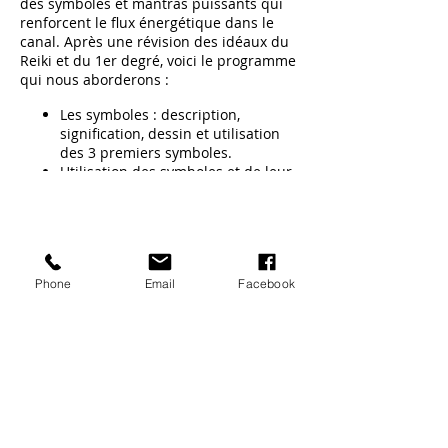
des symboles et mantras puissants qui
renforcent le flux énergétique dans le
canal. Après une révision des idéaux du
Reiki et du 1er degré, voici le programme
qui nous aborderons :
Les symboles : description,
signification, dessin et utilisation
des 3 premiers symboles.
Utilisation des symboles et de leur
combinaison + chant des
kotodamas
Explication de ce qu’est un
traitement à distance et de la
manière de procéder
Partager cet
Phone
Email
Facebook
Méditation de la guérison dans le
passé
événement
Méditation guidée
Les différentes initiations au 2éme
degré effectuées par le maître
Envoi de Reiki à distance ...
L’initiation cœur/pieds auront lieu durant
ce stage.