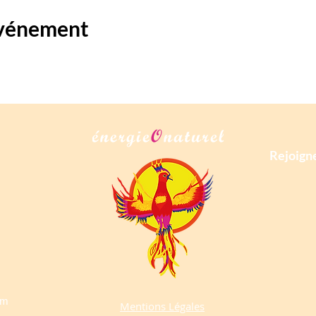
événement
Rejoigne
om
Mentions Légales