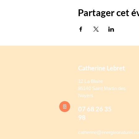
Partager cet 
Catherine Lebret
12 La Blaire
85140 Saint Martin des
Noyers
07 68 26 35
98
catherine@energieonaturel.c