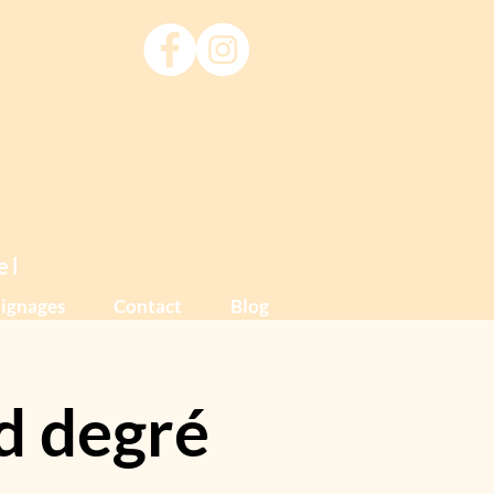
el
ignages
Contact
Blog
d degré