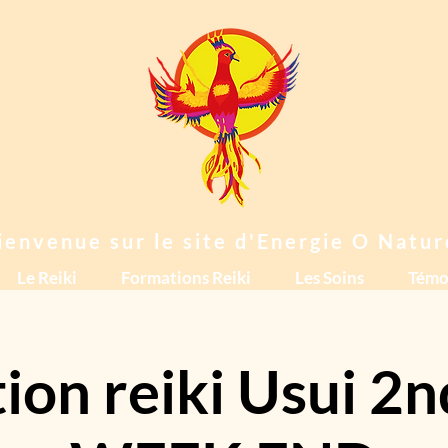
ienvenue sur le site d'Energie O Natur
Le Reiki
Formations Reiki
Les Soins
Témo
ion reiki Usui 2n