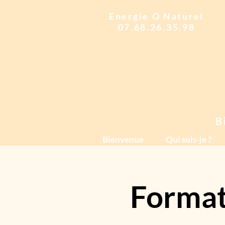
Energie O Naturel
07.68.26.35.98
B
Bienvenue
Qui suis-je ?
Format