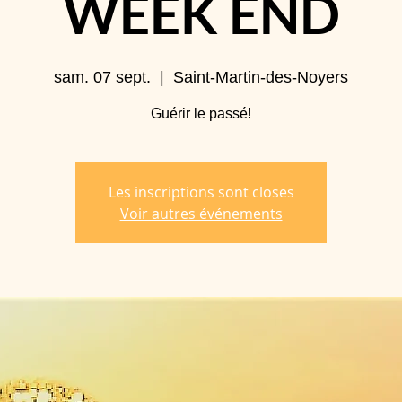
WEEK END
sam. 07 sept.
  |  
Saint-Martin-des-Noyers
Guérir le passé!
Les inscriptions sont closes
Voir autres événements