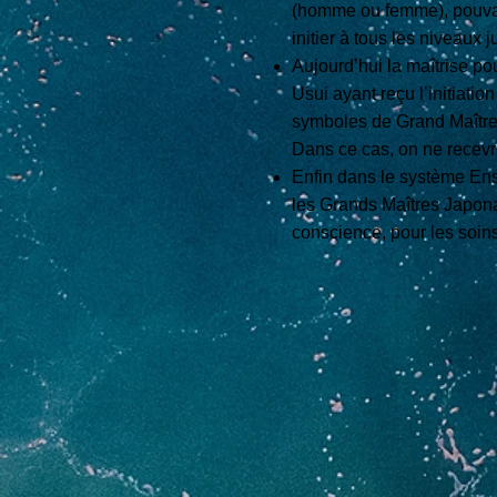
(homme ou femme), pouvant
initier à tous les niveaux j
Aujourd’hui la maîtrise po
Usui ayant reçu l’initiati
symboles de Grand Maître 
Dans ce cas, on ne recev
Enfin dans le système Ens
les Grands Maîtres Japona
conscience, pour les soins,