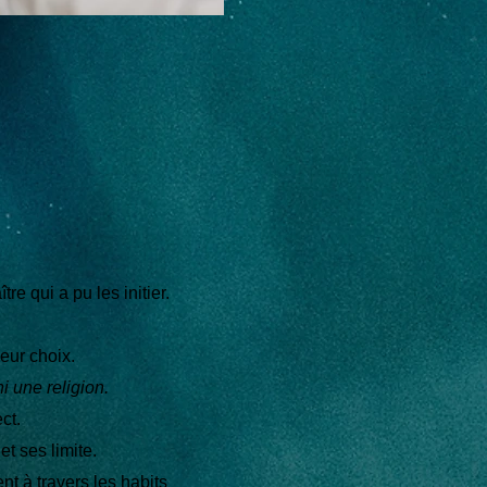
.
e qui a pu les initier.
leur choix.
i une religion.
ct.
t ses limite.
t à travers les habits