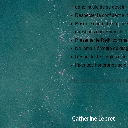
donc inutile de se dévêtir.
Respecter la confidentiali
Poser le cadre de son inte
questions concernant le R
Présenter le Reiki comme 
Ne jamais émettre de diag
Respecter les règles et les 
Fixer ses honoraires selon
NE JAMAIS PRATI
Catherine Lebret