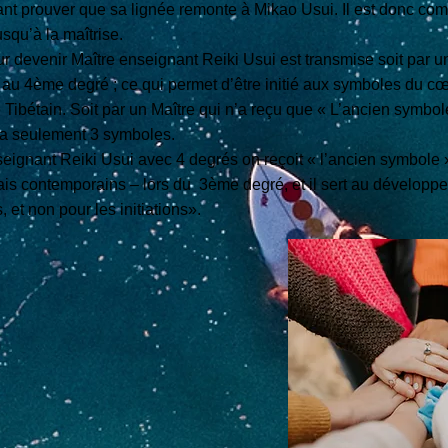
 prouver que sa lignée remonte à Mikao Usui. Il est donc com
usqu’à la maîtrise.
ur devenir Maître enseignant Reiki Usui est transmise soit par 
on au 4ème degré ; ce qui permet d’être initié aux symboles du cœ
Tibétain. Soit par un Maître qui n’a reçu que « L’ancien symbo
ra seulement 3 symboles.
eignant Reiki Usui avec 4 degrés on reçoit « l’ancien symbole »
is contemporains – lors du 3ème degré, et il sert au développ
 et non pour les initiations».