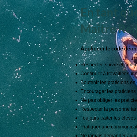
En tant que
Maître Reik
Appliquer le code déont
Respecter, suivre et conti
Continuer à travailler sur 
Soutenir les praticiens en
Encourager les praticiens 
Ne pas obliger les praticie
Respecter la personne tant
Toujours traiter les élève
Pratiquer une communicatio
Ne jamais demander au rec