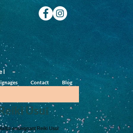
el
ignages
Contact
Blog
 Reiki Usu
i
 Maître enseignant Reiki Usui