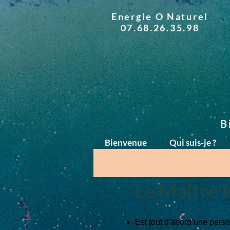
Energie O Naturel
07.68.26.35.98
B
Bienvenue
Qui suis-je ?
Le Maître I
Est tout d'abord une perso