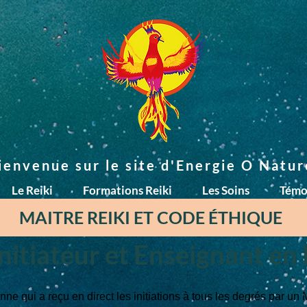
ienvenue sur le site d'Energie O Natur
Le Reiki
Formations Reiki
Les Soins
Témo
MAITRE REIKI ET CODE ÉTHIQUE
nitiateur et Enseignant en
nne qui a reçu en direct les initiations à tous les degrés par un