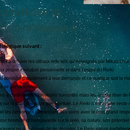
 praticien et
i, je m’engage à
ologique suivant :
nuer à diffuser les idéaux reiki tels qu’enseignés par Mikao Usui
ma propre évolution personnelle et dans l’esprit du Reiki.
 répondant gratuitement à leur demande et ce quelque soit le maîtr
à se perfectionner.
ns à continuer les initiations suivantes mais les laisser libre de 
 sur la plan physique que spirituel.
Le Reiki n’est ni une secte n
s et les personnes demandant des soins avec le plus grand respe
n honnête et transparente sur le reiki, sa nature, son potentiel e
eveur ou aux élèves de se dénuder. Le Reiki passe parfaitemen