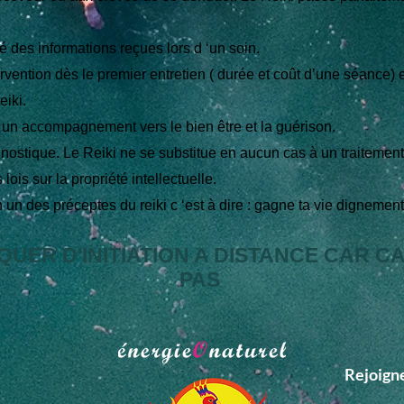
té des informations reçues lors d ‘un soin.
rvention dès le premier entretien ( durée et coût d’une séance) 
eiki.
un accompagnement vers le bien être et la guérison.
nostique. Le Reiki ne se substitue en aucun cas à un traitement
lois sur la propriété intellectuelle.
 un des préceptes du reiki c ‘est à dire : gagne ta vie dignemen
QUER D'INITIATION A DISTANCE CAR C
PAS
Rejoigne