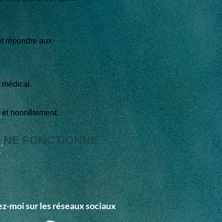
et répondre aux
 médical.
t et honnêtement.
A NE FONCTIONNE
z-moi sur les réseaux sociaux